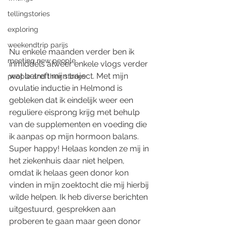
tellingstories
exploring
weekendtrip parijs
Nu enkele maanden verder ben ik 
meeting new people
inmiddels alweer enkele vlogs verder 
wat betreft mijn traject. Met mijn 
people and their stories
ovulatie inductie in Helmond is 
gebleken dat ik eindelijk weer een 
reguliere eisprong krijg met behulp 
van de supplementen en voeding die 
ik aanpas op mijn hormoon balans. 
Super happy! Helaas konden ze mij in 
het ziekenhuis daar niet helpen, 
omdat ik helaas geen donor kon 
vinden in mijn zoektocht die mij hierbij 
wilde helpen. Ik heb diverse berichten 
uitgestuurd, gesprekken aan 
proberen te gaan maar geen donor 