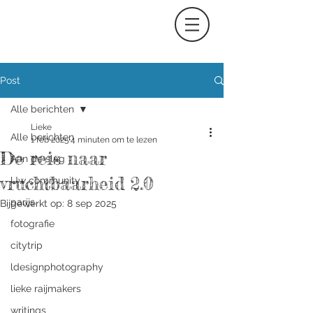
Post
Alle berichten
Lieke
Alle berichten
1 feb 2025
4 minuten om te lezen
De reis naar
Aan de slag
vruchtbaarheid 2.0
Uw community
parijs
Bijgewerkt op:
8 sep 2025
fotografie
citytrip
ldesignphotography
lieke raijmakers
writings