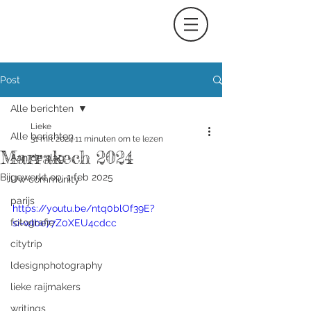
Post
Alle berichten
Lieke
Alle berichten
31 mrt 2024
11 minuten om te lezen
Marrakech 2024
Aan de slag
Bijgewerkt op:
1 feb 2025
Uw community
parijs
https://youtu.be/ntq0blOf39E?
fotografie
si=wlbe77Z0XEU4cdcc
citytrip
ldesignphotography
lieke raijmakers
writings