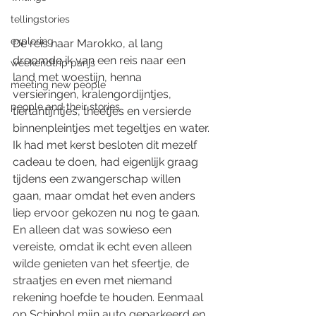
tellingstories
exploring
De reis naar Marokko, al lang 
droomde ik van een reis naar een 
weekendtrip parijs
land met woestijn, henna 
meeting new people
versieringen, kralengordijntjes, 
people and their stories
tierlantijntjes, theetjes en versierde 
binnenpleintjes met tegeltjes en water. 
Ik had met kerst besloten dit mezelf 
cadeau te doen, had eigenlijk graag 
tijdens een zwangerschap willen 
gaan, maar omdat het even anders 
liep ervoor gekozen nu nog te gaan. 
En alleen dat was sowieso een 
vereiste, omdat ik echt even alleen 
wilde genieten van het sfeertje, de 
straatjes en even met niemand 
rekening hoefde te houden. Eenmaal 
op Schiphol mijn auto geparkeerd en 