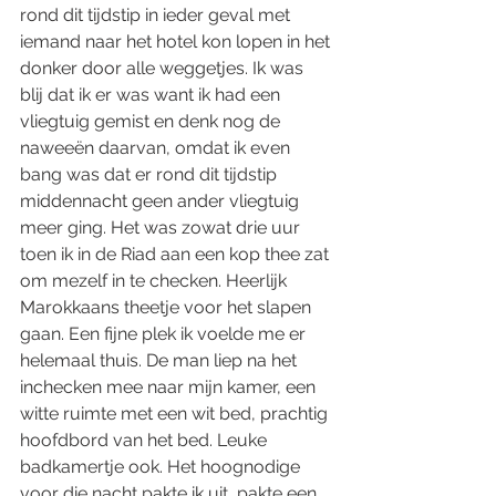
rond dit tijdstip in ieder geval met 
iemand naar het hotel kon lopen in het 
donker door alle weggetjes. Ik was 
blij dat ik er was want ik had een 
vliegtuig gemist en denk nog de 
naweeën daarvan, omdat ik even 
bang was dat er rond dit tijdstip 
middennacht geen ander vliegtuig 
meer ging. Het was zowat drie uur 
toen ik in de Riad aan een kop thee zat 
om mezelf in te checken. Heerlijk 
Marokkaans theetje voor het slapen 
gaan. Een fijne plek ik voelde me er 
helemaal thuis. De man liep na het 
inchecken mee naar mijn kamer, een 
witte ruimte met een wit bed, prachtig 
hoofdbord van het bed. Leuke 
badkamertje ook. Het hoognodige 
voor die nacht pakte ik uit, pakte een 