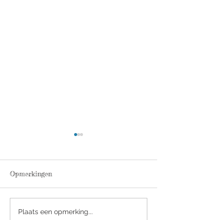
Opmerkingen
Nieuwtje! Er komt een
De reis naar
Plaats een opmerking...