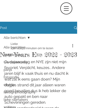
Post
Alle berichten
Lieke
Alle berichten
1 jan 2023
1 minuten om te lezen
New Years Eve 2022 - 2023
Aan de slag
Oudejaarsdag en NYE zijn niet mijn 
Uw community
favoriet. Verplicht, keuzes.. Andere 
parijs
jaren blijf ik vaak thuis en nu dacht ik 
fotografie
wat zal ik eens gaan doen? Mijn 
citytrip
dagjes strand dit jaar alleen waren 
goed bevallen dus ik heb lekker de 
ldesignphotography
auto gepakt en ben naar 
lieke raijmakers
Scheveningen gereden. 
writings