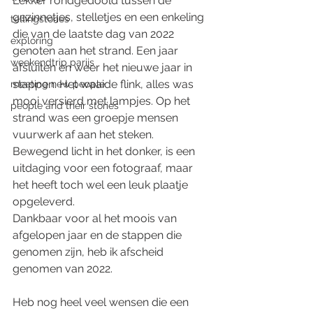
Lekker rondgedoold tussen de 
gezinnetjes, stelletjes en een enkeling 
tellingstories
die van de laatste dag van 2022 
exploring
genoten aan het strand. Een jaar 
weekendtrip parijs
afsluiten en weer het nieuwe jaar in 
stappen. Het waaide flink, alles was 
meeting new people
mooi versierd met lampjes. Op het 
people and their stories
strand was een groepje mensen 
vuurwerk af aan het steken. 
Bewegend licht in het donker, is een 
uitdaging voor een fotograaf, maar 
het heeft toch wel een leuk plaatje 
opgeleverd. 
Dankbaar voor al het moois van 
afgelopen jaar en de stappen die 
genomen zijn, heb ik afscheid 
genomen van 2022. 
Heb nog heel veel wensen die een 