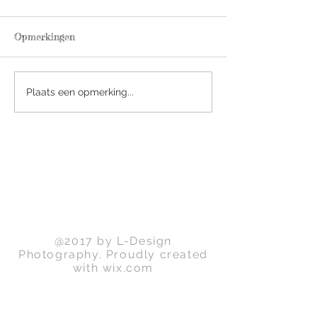
Opmerkingen
Nieuwtje! Er komt een
De reis naar
Plaats een opmerking...
nieuw boek aan!
vruchtbaarheid 
Back to Top
@2017 by L-Design
Photography. Proudly created
with
wix.com