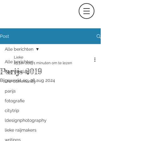
Post
Alle berichten
Lieke
Alle berichten
25 jun 2019
1 minuten om te lezen
Parijs 2019
Aan de slag
Bijgewerkt op:
28 aug 2024
Uw community
parijs
fotografie
citytrip
ldesignphotography
lieke raijmakers
writings