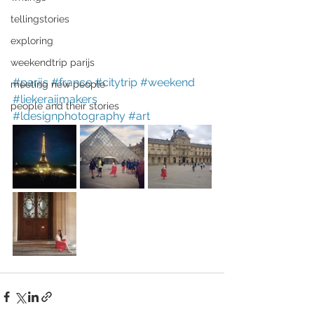
tellingstories
exploring
weekendtrip parijs
#parijs
#france
#citytrip
#weekend
meeting new people
#liekeraijmakers
people and their stories
#ldesignphotography
#art